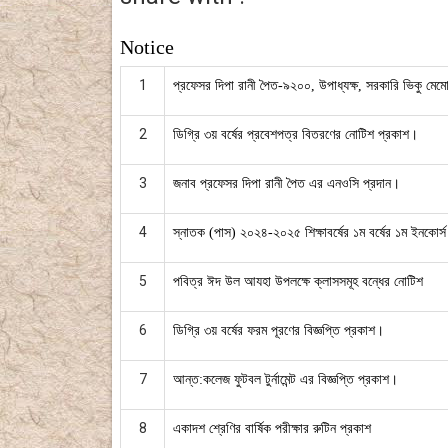
Notice
1
প্রফেসর দিপা রানী পৈত-৯২০০, উপাধ্যক্ষ, সরকারি ভিকু ম
2
ডিগ্রি ৩য় বর্ষের প্রবেশপত্র বিতরণের নোটিশ প্রকাশ।
3
জনাব প্রফেসর দিপা রানী পৈত এর এনওসি প্রদান।
4
স্নাতক (পাস) ২০২৪-২০২৫ শিক্ষাবর্ষের ১ম বর্ষের ১ম ইনকোর্স 
5
পবিত্র ঈদ উল আযহা উপলক্ষে ক্লাসসমূহ বন্ধের নোটিশ
6
ডিগ্রি ৩য় বর্ষের ফরম পূরণের বিজ্ঞপ্তি প্রকাশ।
7
আন্ত:কলেজ ফুটবল টুর্নামেন্ট এর বিজ্ঞপ্তি প্রকাশ।
8
একাদশ শ্রেণির বার্ষিক পরীক্ষার রুটিন প্রকাশ