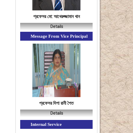
প্রফেসর মো: আখেরুজ্জামান খান
Details
Message From Vice Principal
প্রফেসর দিপা রানী পৈত
Details
Internal Service