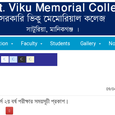
ation
Faculty
Students
Gallery
No
C
C
C
C
09/0
স ২য় বর্ষ পরীক্ষার সময়সূচী প্রকাশ।