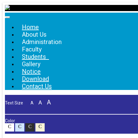
Toggle
navigation
Home
About Us
Administration
Faculty
Students
Gallery
Notice
Download
Contact Us
A
A
Text Size
A
Color
C
C
C
C