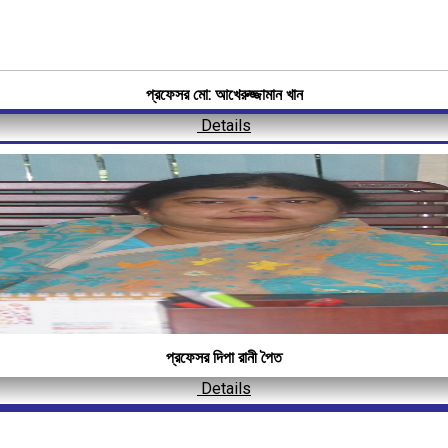
প্রফেসর মো: আখেরুজ্জামান খান
Details
প্রফেসর দিপা রানী পৈত
Details