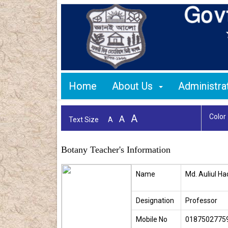
Home
About Us
Administr
A
Color
A
Text Size
A
Botany Teacher's Information
Name
Md. Auliul H
Designation
Professor
Mobile No
0187502775