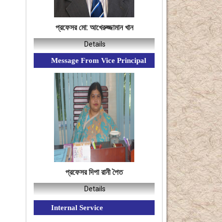
প্রফেসর মো: আখেরুজ্জামান খান
Details
Message From Vice Principal
প্রফেসর দিপা রানী পৈত
Details
Internal Service