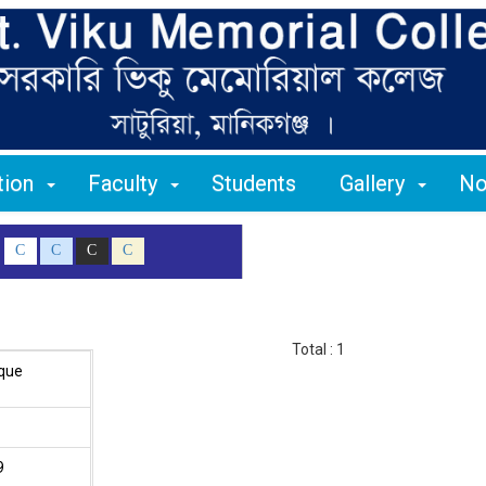
ation
Faculty
Students
Gallery
No
C
C
C
C
Total : 1
aque
9