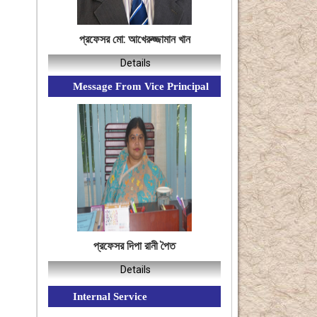
প্রফেসর মো: আখেরুজ্জামান খান
Details
Message From Vice Principal
প্রফেসর দিপা রানী পৈত
Details
Internal Service