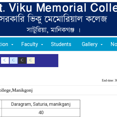
ation
Faculty
Students
Gallery
No
C
C
C
C
End-time: 3
ollege,Manikgonj
Daragram, Saturia, manikganj
40