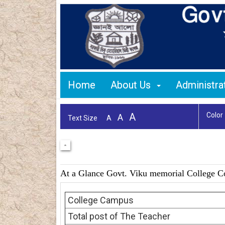
Home
About Us
Administr
A
Color
A
Text Size
A
At a Glance Govt. Viku memorial College C
College Campus
Total post of The Teacher