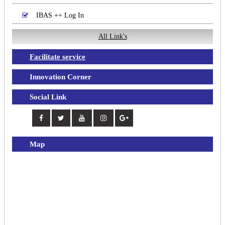
IBAS ++ Log In
All Link's
Facilitate service
Innovation Corner
Social Link
Map