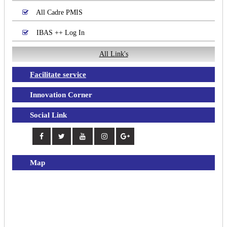
All Cadre PMIS
IBAS ++ Log In
All Link's
Facilitate service
Innovation Corner
Social Link
Map