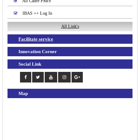
All Cadre PMIS
IBAS ++ Log In
All Link's
Facilitate service
Innovation Corner
Social Link
Map