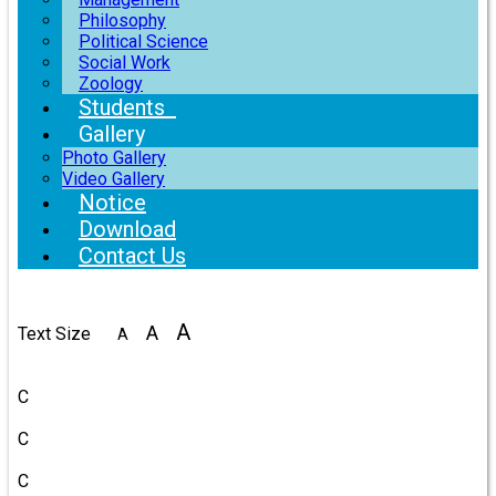
Philosophy
Political Science
Social Work
Zoology
Students
Gallery
Photo Gallery
Video Gallery
Notice
Download
Contact Us
A
A
Text Size
A
Color
C
C
C