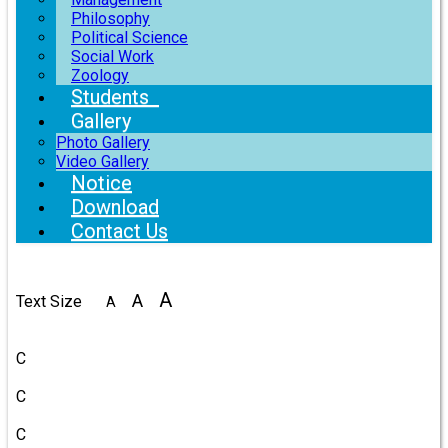
Philosophy
Political Science
Social Work
Zoology
Students
Gallery
Photo Gallery
Video Gallery
Notice
Download
Contact Us
A
A
Text Size
A
Color
C
C
C