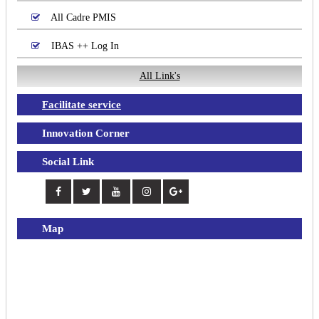
All Cadre PMIS
IBAS ++ Log In
All Link's
Facilitate service
Innovation Corner
Social Link
Map