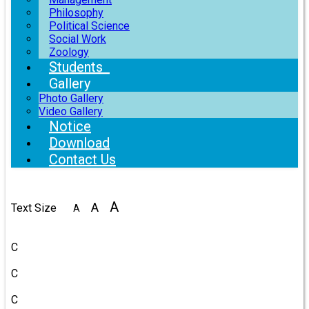
Philosophy
Political Science
Social Work
Zoology
Students
Gallery
Photo Gallery
Video Gallery
Notice
Download
Contact Us
A
A
Text Size
A
Color
C
C
C